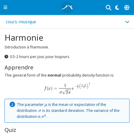
cours-musique
Harmonie
Introduction à l’harmonie.
0.5-2 hours per jour, pour toujours
Apprendre
The general form of the
normal
probability density function is:
f
(
x
)
=
1
σ
2
π
e
−
1
2
(
x
−
μ
σ
)
2
μ
The parameter
is the mean or expectation of the
σ
distribution.
is its standard deviation. The variance of the
σ
2
distribution is
.
Quiz